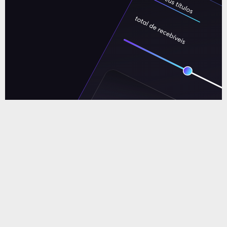
Operações
estruturadas
Antecipação de recebíveis com garantia
imobiliária. Confira nossas condições e
taxas.